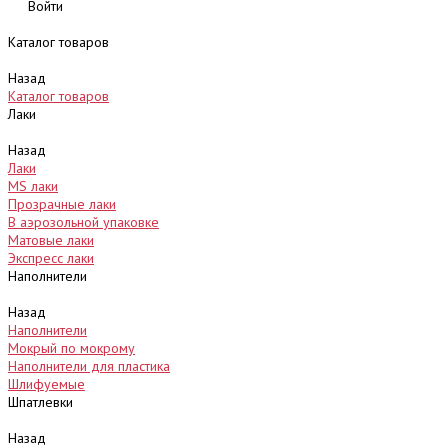
Войти
Каталог товаров
Назад
Каталог товаров
Лаки
Назад
Лаки
MS лаки
Прозрачные лаки
В аэрозольной упаковке
Матовые лаки
Экспресс лаки
Наполнители
Назад
Наполнители
Мокрый по мокрому
Наполнители для пластика
Шлифуемые
Шпатлевки
Назад