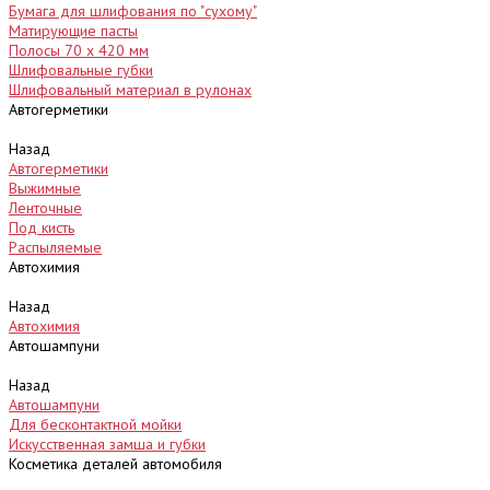
Бумага для шлифования по "сухому"
Матирующие пасты
Полосы 70 х 420 мм
Шлифовальные губки
Шлифовальный материал в рулонах
Автогерметики
Назад
Автогерметики
Выжимные
Ленточные
Под кисть
Распыляемые
Автохимия
Назад
Автохимия
Автошампуни
Назад
Автошампуни
Для бесконтактной мойки
Искусственная замша и губки
Косметика деталей автомобиля