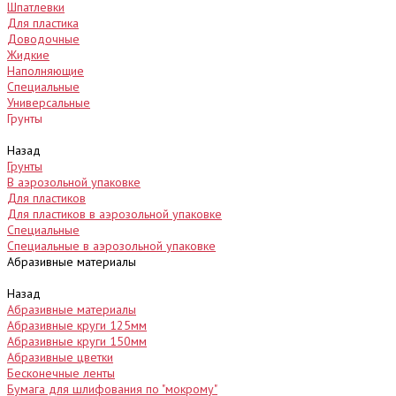
Шпатлевки
Для пластика
Доводочные
Жидкие
Наполняющие
Специальные
Универсальные
Грунты
Назад
Грунты
В аэрозольной упаковке
Для пластиков
Для пластиков в аэрозольной упаковке
Специальные
Специальные в аэрозольной упаковке
Абразивные материалы
Назад
Абразивные материалы
Абразивные круги 125мм
Абразивные круги 150мм
Абразивные цветки
Бесконечные ленты
Бумага для шлифования по "мокрому"