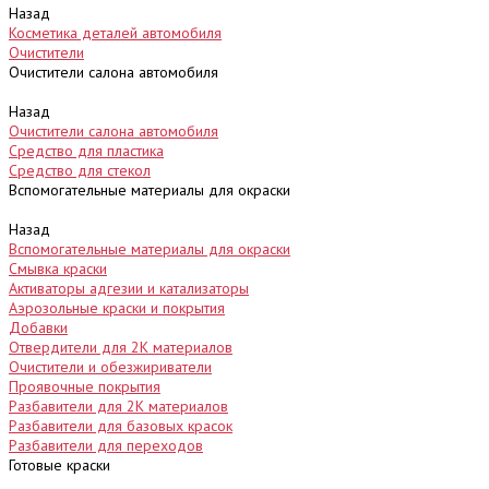
Назад
Косметика деталей автомобиля
Очистители
Очистители салона автомобиля
Назад
Очистители салона автомобиля
Средство для пластика
Средство для стекол
Вспомогательные материалы для окраски
Назад
Вспомогательные материалы для окраски
Смывка краски
Активаторы адгезии и катализаторы
Аэрозольные краски и покрытия
Добавки
Отвердители для 2К материалов
Очистители и обезжириватели
Проявочные покрытия
Разбавители для 2К материалов
Разбавители для базовых красок
Разбавители для переходов
Готовые краски