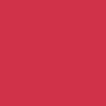
ный инструмент
Сверла
Шпатели
STINGER
BASLAC
Brulex
REF
Normex
Каталоги и справочники
зки стекла и приспособления
Универсальные праймера
енсеры
Мерные емкости
Оправки / подложки / основы для кругов
Проч
орудования
Ремкомплекты
Шланги
Оборудование прочее
Пеногенерат
иалы
Абразивные полировальные пасты
Неабразивные полировальные 
стика
Универсальные клеи
етки
Протирочные бумажные салфетки
Химостойкие салфетки
и инжектора
Очистители тормозов/универсальные
Петельные
Силиконов
ровочные клейкие ленты
Маскировочные ленты для дизайна и перехо