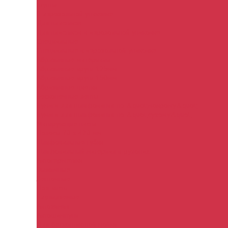
Грунты
В аэрозольной упаковке
Для пластиков
Для пластиков в аэрозольной упаковке
Специальные
Специальные в аэрозольной упаковке
Абразивные материалы
Абразивные круги 125мм
Абразивные круги 150мм
Абразивные цветки
Бесконечные ленты
Бумага для шлифования по &quot;мокрому&quot;
Бумага для шлифования по &quot;сухому&quot;
Матирующие пасты
Полосы 70 х 420 мм
Шлифовальные губки
Шлифовальный материал в рулонах
Автогерметики
Выжимные
Ленточные
Под кисть
Распыляемые
Автохимия
Автошампуни
Для бесконтактной мойки