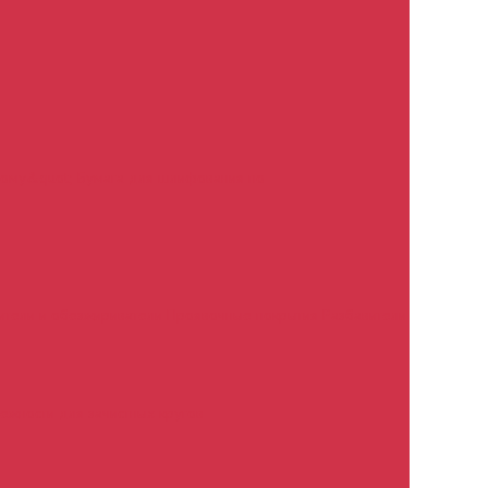
рому&quot;
Бумага для шлифования по
ители и обезжириватели
Проявочные покрытия
Разбавители
ежности для зачистных кругов