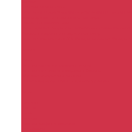
сиденье
Средства охраны труда
Защитные перчатки
Малярные комбинезоны
Противопылевы
защиты зрения
Средства защиты при сварке
Товары для шиномонтажа
Сопутствующие товары для шиномонтажа
Грузики шиномон
Фильтры и покрытия для окрасочных камер
Защитное покрытие для ОСК
Фильтры напольные
Фильтры п
Бренды
Услуги
Изготовление индустриальных эмалей
Изготовление эмалей и заправка в баллоны
Обучение колористов и маляров
Технический аудит процесса кузовного ремонта
Акции
Компания
Новости
Статьи
Вакансии
Политика конфидециальности
Сертификаты