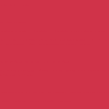
 лаки
Экспресс лаки
ьные
Универсальные
розольной упаковке
Специальные
Специальные в аэрозольной упаковке
ные цветки
Бесконечные ленты
Бумага для шлифования по &quot;мок
мм
Шлифовальные губки
Шлифовальный материал в рулонах
лей автомобиля
Очистители салона автомобиля
ные краски и покрытия
Добавки
Отвердители для 2К материалов
Очист
ители для переходов
ржавчины и красок
Круги для шлифования и резки материалов
Принадл
ольные покрытия
Шумопоглощающие покрытия