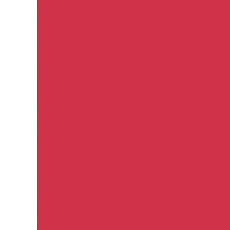
Реквизиты компании
Доставка и оплата
Возврат
Статьи
...
Каталог товаров
Лаки
MS лаки
Прозрачные лаки
В аэрозольной упаковке
Матовые лаки
Экспресс лаки
Наполнители
Мокрый по мокрому
Наполнители для пластика
Шлифуемые
Шпатлевки
Для пластика
Доводочные
Жидкие
Наполняющие
Специальные
Универсальные