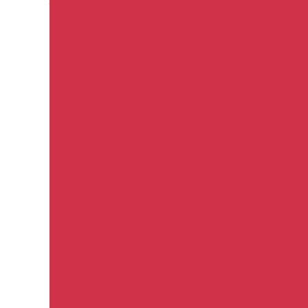
Лаки
MS лаки
Прозрачные лаки
В аэрозольной упаковке
Матовые
Наполнители
Мокрый по мокрому
Наполнители для пластика
Шлифуемые
Шпатлевки
Для пластика
Доводочные
Жидкие
Наполняющие
Специал
Грунты
В аэрозольной упаковке
Для пластиков
Для пластиков в аэ
Абразивные материалы
Абразивные круги 125мм
Абразивные круги 150мм
Абразив
&quot;сухому&quot;
Матирующие пасты
Полосы 70 х 420 
Автогерметики
Выжимные
Ленточные
Под кисть
Распыляемые
Автохимия
Автошампуни
Искусственная замша и губки
Косметика дета
Вспомогательные материалы для окраски
Смывка краски
Активаторы адгезии и катализаторы
Аэрозоль
для 2К материалов
Разбавители для базовых красок
Разбав
Готовые краски
Аэрозоли
Базовые эмали &quot;Металлик&quot;
Зачистные и отрезные круги
Диски для снятия клеящих материалов
Круги для удаления 
Защитные кузовные покрытия
Антигравийные покрытия
Антикоррозионные покрытия
Аэроз
Индустриальные материалы