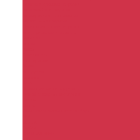
Защитные кузовные покрытия
Антигравийные покрытия
Антикоррозионные покрытия
Аэрозольные покрытия
Шумопоглощающие покрытия
Индустриальные материалы
Биндеры
Грунты
Миксы
Отвердители
Растворители
Эмали
Инструмент
Кисточки
Ножи
Пневматические инструменты
Ручной слесарный инструмент
Сверла
Шпатели
Компоненты систем цветоподбора
ARP
Glasurit
Cardea
REMIX SUPREME
DYO