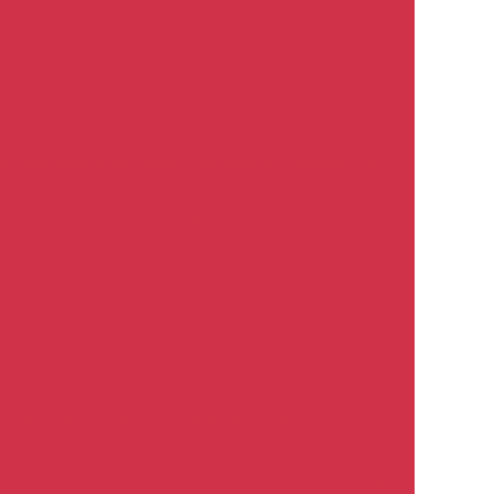
ие приспособления
Система приготовления красок
Сито
оры
Краскопульты
Пылесосы
Шлифовальные машинки
ОСК и
пасты
Полировальники
ый
Средства для кондиционеров
Универсальные-
да
Маскирующие ленты для уплотнителей стёкол
Накидки на