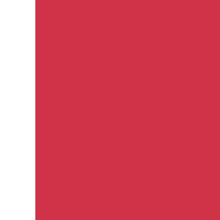
Искусственная замша и губки
Косметика деталей автомобиля
Очистители
Очистители салона автомобиля
Средство для пластика
Средство для стекол
Вспомогательные материалы для окраски
Смывка краски
Активаторы адгезии и катализаторы
Аэрозольные краски и покрытия
Добавки
Отвердители для 2К материалов
Очистители и обезжириватели
Проявочные покрытия
Разбавители для 2К материалов
Разбавители для базовых красок
Разбавители для переходов
Готовые краски
Аэрозоли
Базовые эмали &quot;Металлик&quot;
Зачистные и отрезные круги
Диски для снятия клеящих материалов
Круги для удаления ржавчины и красок
Круги для шлифования и резки материалов
Принадлежности для зачистных кругов