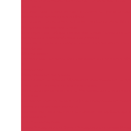
Биндеры
Грунты
Миксы
Отвердители
Растворители
Эмали
Инструмент
Кисточки
Ножи
Пневматические инструменты
Ручной слесар
Компоненты систем цветоподбора
ARP
Glasurit
Cardea
REMIX SUPREME
DYO
Kansai
RM
SHIN EZ
Материалы для вклейки стекол
Клеи-герметики
Наборы для вклейки стёкол
Струны для сре
Материалы и приспособления для ремонта
Столы
Аксессуары для лабораторий по цветоподбору
Дисп
Шлифблоки
Оборудование
Переходники
Пистолеты
Комплектующие для моечного об
ЗП
Распродажа
Полировальные материалы
Матирующие материалы
Абразивные полировальные матер
Ремонтные составы и клеящие материалы
Двухсторонние клеящие ленты
Материалы для ремонта пла
Салфетки
Вафельное полотно
Липкие салфетки
Полировальные салф
Смазки и технические жидкости
Алюминиевые\литиевые\медные
Очистители карбюратора 
проникающие
Средства маскировки
Валики
Маскировочная бумага
Маскировочная пленка
Маски