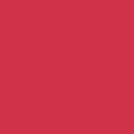
е маски и респираторы
Респираторы и маски для защиты от органическ
тажные
редварительные, кассетные, карманные
Фильтры потолочные