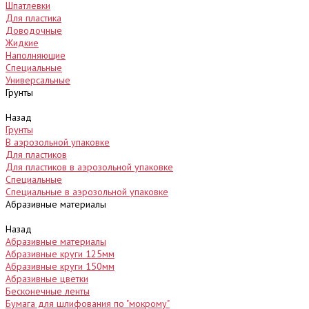
Шпатлевки
Для пластика
Доводочные
Жидкие
Наполняющие
Специальные
Универсальные
Грунты
Назад
Грунты
В аэрозольной упаковке
Для пластиков
Для пластиков в аэрозольной упаковке
Специальные
Специальные в аэрозольной упаковке
Абразивные материалы
Назад
Абразивные материалы
Абразивные круги 125мм
Абразивные круги 150мм
Абразивные цветки
Бесконечные ленты
Бумага для шлифования по "мокрому"