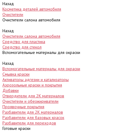
Назад
Косметика деталей автомобиля
Очистители
Очистители салона автомобиля
Назад
Очистители салона автомобиля
Средство для пластика
Средство для стекол
Вспомогательные материалы для окраски
Назад
Вспомогательные материалы для окраски
Смывка краски
Активаторы адгезии и катализаторы
Аэрозольные краски и покрытия
Добавки
Отвердители для 2К материалов
Очистители и обезжириватели
Проявочные покрытия
Разбавители для 2К материалов
Разбавители для базовых красок
Разбавители для переходов
Готовые краски