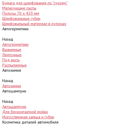
Бумага для шлифования по "сухому"
Матирующие пасты
Полосы 70 х 420 мм
Шлифовальные губки
Шлифовальный материал в рулонах
Автогерметики
Назад
Автогерметики
Выжимные
Ленточные
Под кисть
Распыляемые
Автохимия
Назад
Автохимия
Автошампуни
Назад
Автошампуни
Для бесконтактной мойки
Искусственная замша и губки
Косметика деталей автомобиля