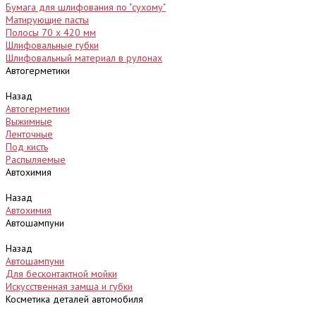
Бумага для шлифования по "сухому"
Матирующие пасты
Полосы 70 х 420 мм
Шлифовальные губки
Шлифовальный материал в рулонах
Автогерметики
Назад
Автогерметики
Выжимные
Ленточные
Под кисть
Распыляемые
Автохимия
Назад
Автохимия
Автошампуни
Назад
Автошампуни
Для бесконтактной мойки
Искусственная замша и губки
Косметика деталей автомобиля