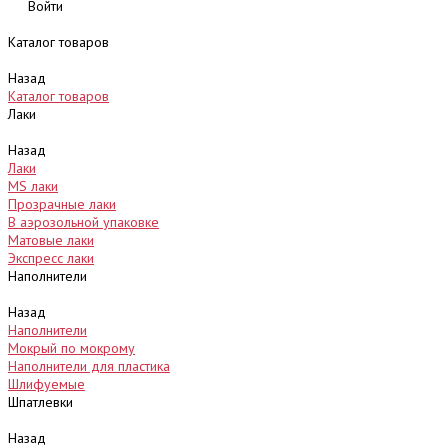
Войти
Каталог товаров
Назад
Каталог товаров
Лаки
Назад
Лаки
MS лаки
Прозрачные лаки
В аэрозольной упаковке
Матовые лаки
Экспресс лаки
Наполнители
Назад
Наполнители
Мокрый по мокрому
Наполнители для пластика
Шлифуемые
Шпатлевки
Назад