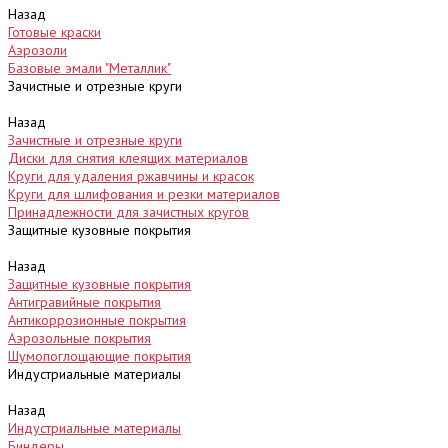
Назад
Готовые краски
Аэрозоли
Базовые эмали "Металлик"
Зачистные и отрезные круги
Назад
Зачистные и отрезные круги
Диски для снятия клеящих материалов
Круги для удаления ржавчины и красок
Круги для шлифования и резки материалов
Принадлежности для зачистных кругов
Защитные кузовные покрытия
Назад
Защитные кузовные покрытия
Антигравийные покрытия
Антикоррозионные покрытия
Аэрозольные покрытия
Шумопоглощающие покрытия
Индустриальные материалы
Назад
Индустриальные материалы
Биндеры