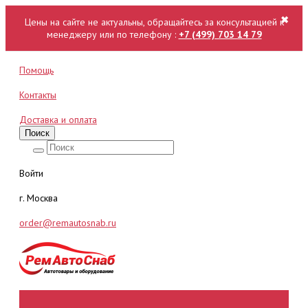
✖
Цены на сайте не актуальны, обращайтесь за консультацией к
менеджеру или по телефону :
+7 (499) 703 14 79
Помощь
Контакты
Доставка и оплата
Поиск
Войти
г. Москва
order@remautosnab.ru