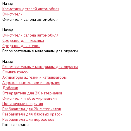
Назад
Косметика деталей автомобиля
Очистители
Очистители салона автомобиля
Назад
Очистители салона автомобиля
Средство для пластика
Средство для стекол
Вспомогательные материалы для окраски
Назад
Вспомогательные материалы для окраски
Смывка краски
Активаторы адгезии и катализаторы
Аэрозольные краски и покрытия
Добавки
Отвердители для 2К материалов
Очистители и обезжириватели
Проявочные покрытия
Разбавители для 2К материалов
Разбавители для базовых красок
Разбавители для переходов
Готовые краски