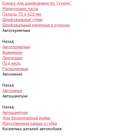
Бумага для шлифования по "сухому"
Матирующие пасты
Полосы 70 х 420 мм
Шлифовальные губки
Шлифовальный материал в рулонах
Автогерметики
Назад
Автогерметики
Выжимные
Ленточные
Под кисть
Распыляемые
Автохимия
Назад
Автохимия
Автошампуни
Назад
Автошампуни
Для бесконтактной мойки
Искусственная замша и губки
Косметика деталей автомобиля