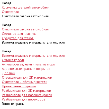
Назад
Косметика деталей автомобиля
Очистители
Очистители салона автомобиля
Назад
Очистители салона автомобиля
Средство для пластика
Средство для стекол
Вспомогательные материалы для окраски
Назад
Вспомогательные материалы для окраски
Смывка краски
Активаторы адгезии и катализаторы
Аэрозольные краски и покрытия
Добавки
Отвердители для 2К материалов
Очистители и обезжириватели
Проявочные покрытия
Разбавители для 2К материалов
Разбавители для базовых красок
Разбавители для переходов
Готовые краски