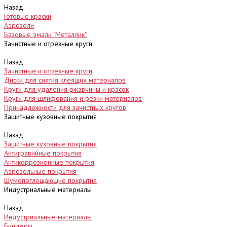
Назад
Готовые краски
Аэрозоли
Базовые эмали "Металлик"
Зачистные и отрезные круги
Назад
Зачистные и отрезные круги
Диски для снятия клеящих материалов
Круги для удаления ржавчины и красок
Круги для шлифования и резки материалов
Принадлежности для зачистных кругов
Защитные кузовные покрытия
Назад
Защитные кузовные покрытия
Антигравийные покрытия
Антикоррозионные покрытия
Аэрозольные покрытия
Шумопоглощающие покрытия
Индустриальные материалы
Назад
Индустриальные материалы
Биндеры