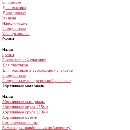
Шпатлевки
Для пластика
Доводочные
Жидкие
Наполняющие
Специальные
Универсальные
Грунты
Назад
Грунты
В аэрозольной упаковке
Для пластиков
Для пластиков в аэрозольной упаковке
Специальные
Специальные в аэрозольной упаковке
Абразивные материалы
Назад
Абразивные материалы
Абразивные круги 125мм
Абразивные круги 150мм
Абразивные цветки
Бесконечные ленты
Бумага для шлифования по "мокрому"